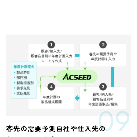
09
客先の需要予測
自社や仕入先の