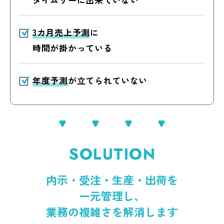
3カ月売上予測
に
時間が掛かっている
年度予測
が立てられていない
S
O
L
U
T
I
O
N
内示・受注・生産・出荷を
一元管理し、
業務の複雑さを解消します