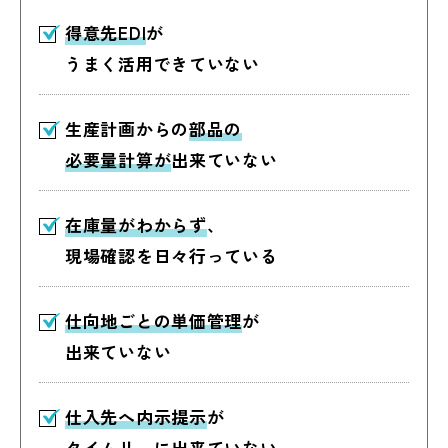
得意先EDI
が
うまく活用できていない
生産計画からの
部品の
必要量計算が
出来ていない
在庫量がわからず
、
現場確認を
日々行っている
仕向地ごとの単価管理
が
出来ていない
仕入先へ内示提示
が
タイムリーに出来ていない