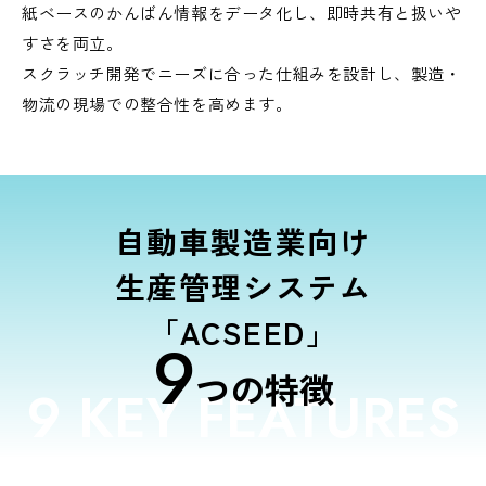
紙ベースのかんばん情報をデータ化し、即時共有と扱いや
すさを両立。
スクラッチ開発でニーズに合った仕組みを設計し、製造・
物流の現場での整合性を高めます。
自動車製造業向け
生産管理システム
「ACSEED」
9
つの特徴
9 KEY FEATURES