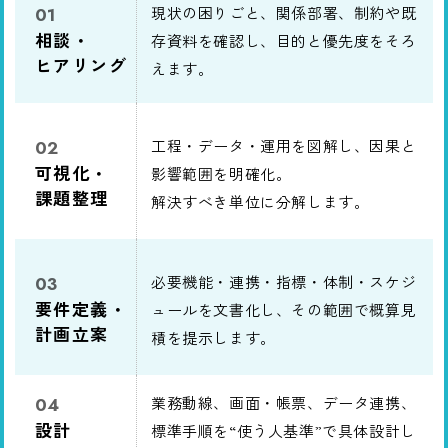
現状の困りごと、関係部署、制約や既
01
相談・
存資料を確認し、目的と優先度をそろ
ヒアリング
えます。
工程・データ・運用を図解し、因果と
02
可視化・
影響範囲を明確化。
課題整理
解決すべき単位に分解します。
必要機能・連携・指標・体制・スケジ
03
要件定義・
ュールを文書化し、その範囲で概算見
計画立案
積を提示します。
業務動線、画面・帳票、データ連携、
04
設計
標準手順を“使う人基準”で具体設計し