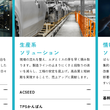
生産系
情
ソリューション
ソ
土台を
現場の流れを整え、ムダとミスの芽を早く摘み取
ばら
定した
ります。製造ラインの止まりにくさと段取りの迷
集約
、日々
いを減らし、工程の安定を底上げ。高品質と短納
改善
期を実現することで、売上アップに貢献します。
部署
すい
ACSEED
基
TPSかんばん